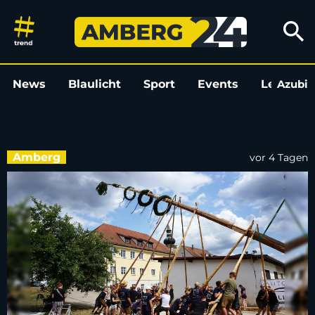
Kirwa-Übersicht für August 
search
News
Blaulicht
Sport
Events
Leo
Azubi
L
Amberg
vor 4 Tagen