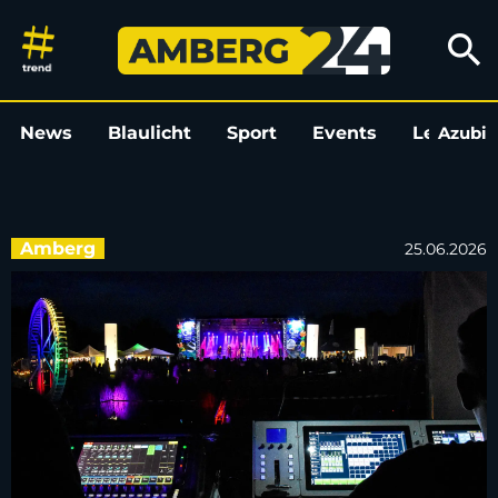
„Sommer in der Stadt“: Amber
search
News
Blaulicht
Sport
Events
Leo
Azubi
L
Amberg
25.06.2026