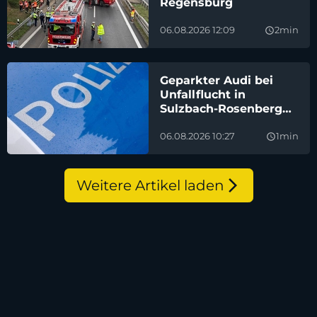
Regensburg
06.08.2026 12:09
2min
query_builder
Geparkter Audi bei
Unfallflucht in
Sulzbach-Rosenberg
beschädigt
06.08.2026 10:27
1min
query_builder
Weitere Artikel laden
arrow_forward_ios