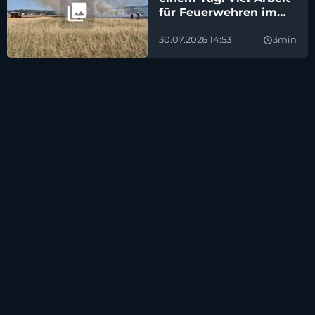
für Feuerwehren im
Landkreis Amberg-
Sulzbach
30.07.2026 14:53
3min
query_builder