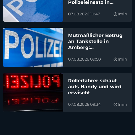
Polizeieinsatz in
Regensburg aus
07.08.2026 10:47
1min
query_builder
Mutmaßlicher Betrug
an Tankstelle in
Amberg:
Hilfsbereitschaft
ausgenutzt
07.08.2026 09:50
1min
query_builder
Rollerfahrer schaut
aufs Handy und wird
erwischt
07.08.2026 09:34
1min
query_builder