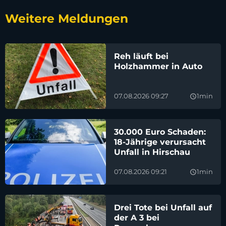
Weitere Meldungen
Reh läuft bei
Holzhammer in Auto
07.08.2026 09:27
1min
query_builder
30.000 Euro Schaden:
18-Jährige verursacht
Unfall in Hirschau
07.08.2026 09:21
1min
query_builder
Drei Tote bei Unfall auf
der A 3 bei