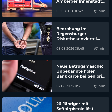
Amberger Innenstadt
geschlagen
09.08.2026 10:47
1min
query_builder
Bedrohung im
Regensburger
Diskothekenviertel
endet mit schneller
Festnahme
08.08.2026 09:45
1min
query_builder
Neue Betrugsmasche:
Unbekannte holen
Bankkarte bei Seniorin
in Neumarkt ab
07.08.2026 11:35
1min
query_builder
26-Jähriger mit
Softairpistole löst