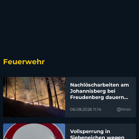
Feuerwehr
Nachlöscharbeiten am
Johannisberg bei
Freudenberg dauern
an
06.08.2026 11:14
1min
query_builder
Vollsperrung in
Siebeneichen wegen