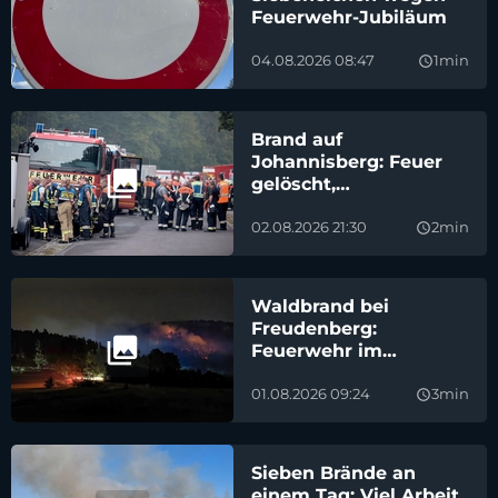
Feuerwehr-Jubiläum
04.08.2026 08:47
1min
query_builder
Brand auf
Johannisberg: Feuer
gelöscht,
Nachlöscharbeiten
dauern an
02.08.2026 21:30
2min
query_builder
Waldbrand bei
Freudenberg:
Feuerwehr im
Großeinsatz
01.08.2026 09:24
3min
query_builder
Sieben Brände an
einem Tag: Viel Arbeit