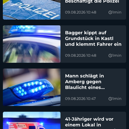
beschäftigt die Polizei
09.08.2026 10:48
1min
query_builder
Bagger kippt auf
Grundstück in Kastl
und klemmt Fahrer ein
09.08.2026 10:48
1min
query_builder
Mann schlägt in
Amberg gegen
Blaulicht eines
Polizeiautos
09.08.2026 10:47
1min
query_builder
41-Jähriger wird vor
einem Lokal in