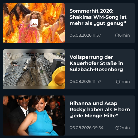
Sommerhit 2026:
Shakiras WM-Song ist
mehr als „gut genug“
06.08.2026 11:57
6min
query_builder
Vollsperrung der
Kauerhofer Straße in
Sulzbach-Rosenberg
06.08.2026 11:47
1min
query_builder
Rihanna und Asap
Rocky haben als Eltern
„jede Menge Hilfe“
06.08.2026 09:54
2min
query_builder