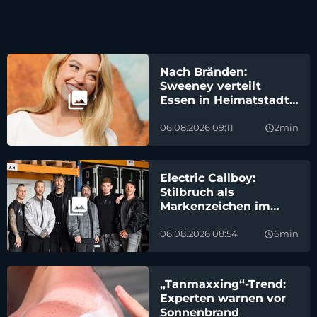
Nach Bränden:
Sweeney verteilt
Essen in Heimatstadt
Spokane
06.08.2026 09:11
2min
query_builder
Electric Callboy:
Stilbruch als
Markenzeichen im
Metal
06.08.2026 08:54
6min
query_builder
„Tanmaxxing“-Trend:
Experten warnen vor
Sonnenbrand