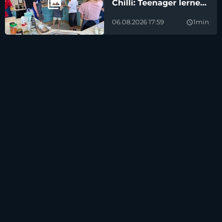
Chilli: Teenager lernen
kochen
06.08.2026 17:59
1min
query_builder