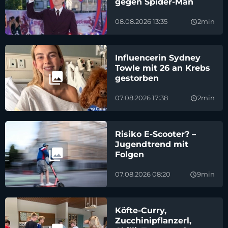
gegen Spider-Man
08.08.2026 13:35
2min
query_builder
Influencerin Sydney
Towle mit 26 an Krebs
gestorben
07.08.2026 17:38
2min
query_builder
Risiko E-Scooter? –
Jugendtrend mit
Folgen
07.08.2026 08:20
9min
query_builder
Köfte-Curry,
Zucchinipflanzerl,