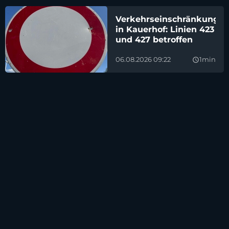
Verkehrseinschränkunge
in Kauerhof: Linien 423
und 427 betroffen
06.08.2026 09:22
1min
query_builder