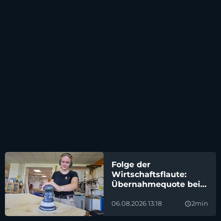
Folge der
Wirtschaftsflaute:
Übernahmequote bei
Azubis sinkt
06.08.2026 13:18
2min
query_builder