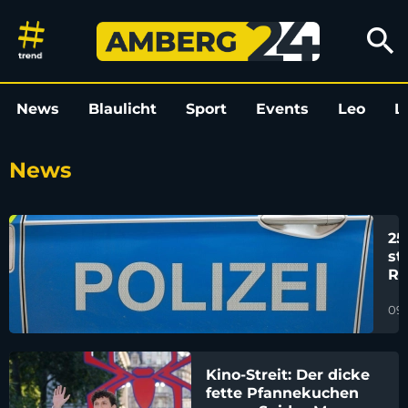
News um Amberg und die Ober
search
News
Blaulicht
Sport
Events
Leo
L
News
25
st
Re
So
09.
Kino-Streit: Der dicke
fette Pfannekuchen