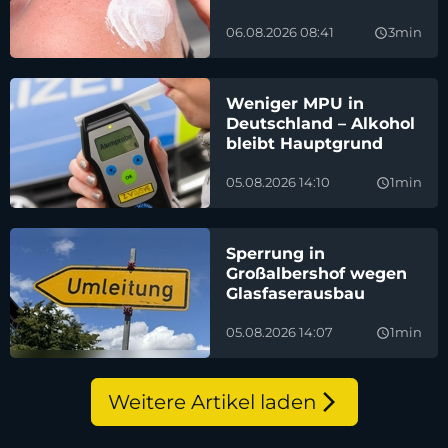
06.08.2026 08:41
3min
query_builder
Weniger MPU in
Deutschland – Alkohol
bleibt Hauptgrund
05.08.2026 14:10
1min
query_builder
Sperrung in
Großalbershof wegen
Glasfaserausbau
05.08.2026 14:07
1min
query_builder
Weitere Artikel laden
arrow_forward_ios