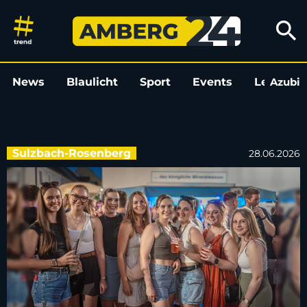
Auftakt zum Altstadtfest Sulz
search
News
Blaulicht
Sport
Events
Leo
Azubi
L
Sulzbach-Rosenberg
28.06.2026