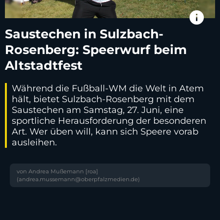
info
Saustechen in Sulzbach-
Rosenberg: Speerwurf beim
Altstadtfest
Während die Fußball-WM die Welt in Atem
hält, bietet Sulzbach-Rosenberg mit dem
Saustechen am Samstag, 27. Juni, eine
sportliche Herausforderung der besonderen
Art. Wer üben will, kann sich Speere vorab
ausleihen.
von Andrea Mußemann [roa]
(andrea.mussemann@oberpfalzmedien.de)