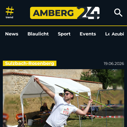
Saustechen in Sulzbach-Rosenb
search
News
Blaulicht
Sport
Events
Leo
Azubi
L
Sulzbach-Rosenberg
19.06.2026