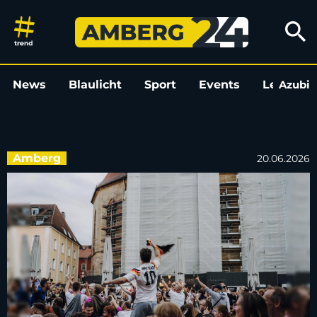
Public Viewing in Amberg und
search
News
Blaulicht
Sport
Events
Leo
Azubi
L
Amberg
20.06.2026