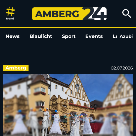
„I am Amberg”: Fünf Thementa
search
News
Blaulicht
Sport
Events
Leo
Azubi
L
Amberg
02.07.2026