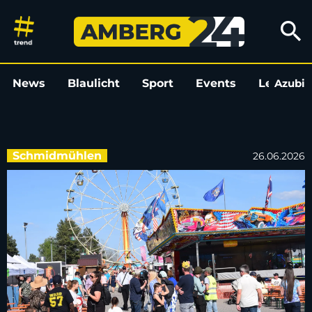
Hohenfels feiert Deutsch-Amer
search
News
Blaulicht
Sport
Events
Leo
Azubi
L
Schmidmühlen
26.06.2026