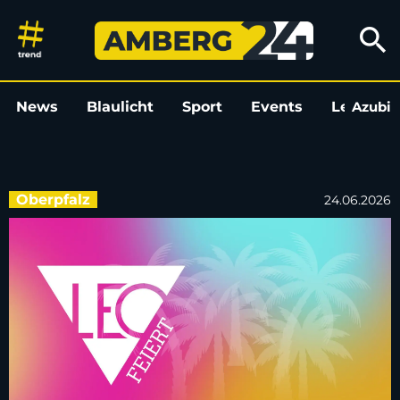
Wir feiern 15 Jahre LEO: am 4
search
News
Blaulicht
Sport
Events
Leo
Azubi
L
Oberpfalz
24.06.2026