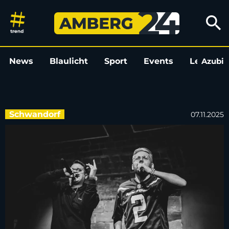
Rapper Feel.ikx über seine Lei
search
News
Blaulicht
Sport
Events
Leo
Azubi
L
Schwandorf
07.11.2025