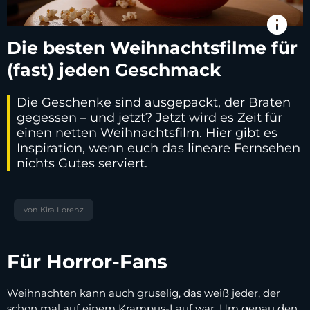
info
Die besten Weihnachtsfilme für
(fast) jeden Geschmack
Die Geschenke sind ausgepackt, der Braten
gegessen – und jetzt? Jetzt wird es Zeit für
einen netten Weihnachtsfilm. Hier gibt es
Inspiration, wenn euch das lineare Fernsehen
nichts Gutes serviert.
von Kira Lorenz
Für Horror-Fans
Weihnachten kann auch gruselig, das weiß jeder, der
schon mal auf einem Krampus-Lauf war. Um genau den