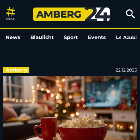
Die besten Weihnachtsfilme fü
search
News
Blaulicht
Sport
Events
Leo
Azubi
L
Amberg
22.12.2025