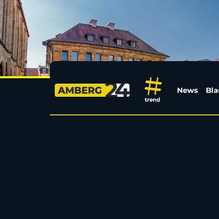
Kümmersbrucker David
News
Bla