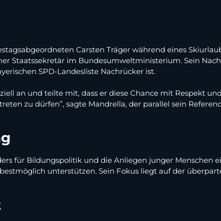
stagsabgeordneten Carsten Träger während eines Skiurlaubs i
her Staatssekretär im Bundesumweltministerium. Sein Nach
yerischen SPD-Landesliste Nachrücker ist.
ell an und teilte mit, dass er diese Chance mit Respekt un
ten zu dürfen”, sagte Mandrella, der parallel sein Referenda
ag
s für Bildungspolitik und die Anliegen junger Menschen ein
tmöglich unterstützen. Sein Fokus liegt auf der überpart
t