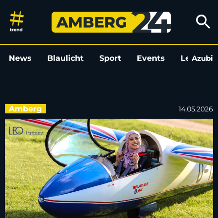
Fly High: mit der ersten syrisc
search
News
Blaulicht
Sport
Events
Leo
Azubi
L
Amberg
14.05.2026