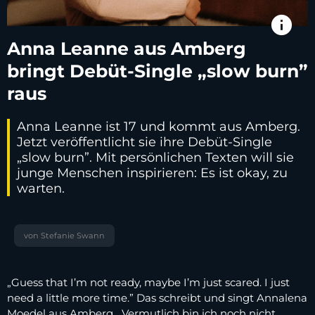
info
Anna Leanne aus Amberg
bringt Debüt-Single „slow burn”
raus
Anna Leanne ist 17 und kommt aus Amberg.
Jetzt veröffentlicht sie ihre Debüt-Single
„slow burn”. Mit persönlichen Texten will sie
junge Menschen inspirieren: Es ist okay, zu
warten.
von Stefanie Swann
„Guess that I’m not ready, maybe I’m just scared. I just
need a little more time.” Das schreibt und singt Annalena
Moedel aus Amberg. „Vermutlich bin ich noch nicht