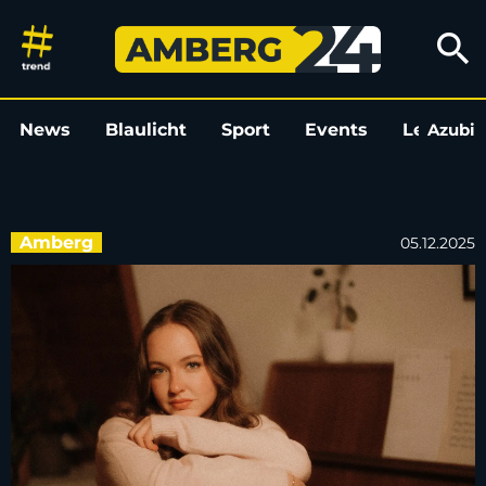
Anna Leanne aus Amberg bring
search
News
Blaulicht
Sport
Events
Leo
Azubi
L
Amberg
05.12.2025