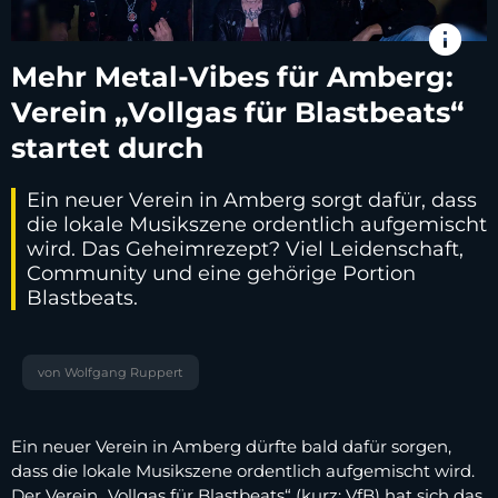
info
Mehr Metal-Vibes für Amberg:
Verein „Vollgas für Blastbeats“
startet durch
Ein neuer Verein in Amberg sorgt dafür, dass
die lokale Musikszene ordentlich aufgemischt
wird. Das Geheimrezept? Viel Leidenschaft,
Community und eine gehörige Portion
Blastbeats.
von Wolfgang Ruppert
Ein neuer Verein in Amberg dürfte bald dafür sorgen,
dass die lokale Musikszene ordentlich aufgemischt wird.
Der Verein „Vollgas für Blastbeats“ (kurz: VfB) hat sich das