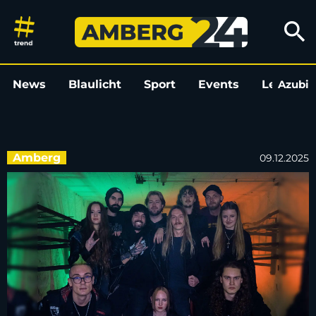
Mehr Metal-Vibes für Amberg: V
search
News
Blaulicht
Sport
Events
Leo
Azubi
L
Amberg
09.12.2025