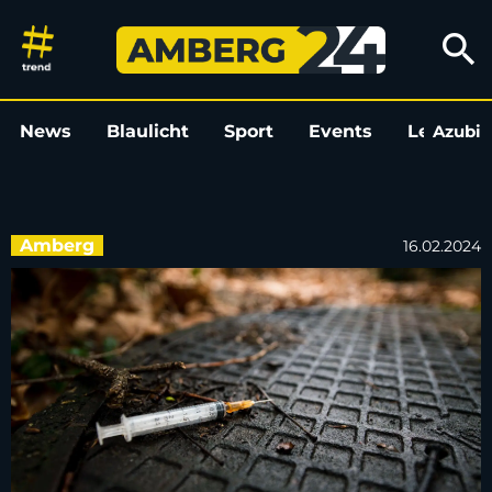
5 Tipps für Angehörige von Su
search
News
Blaulicht
Sport
Events
Leo
Azubi
L
Amberg
16.02.2024