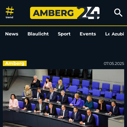
Die Minister*innen der neuen
search
News
Blaulicht
Sport
Events
Leo
Azubi
L
Amberg
07.05.2025