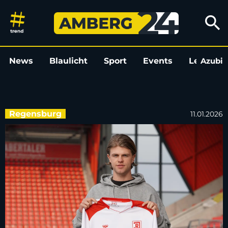
SSV Jahn gewinnt Test gegen Z
search
News
Blaulicht
Sport
Events
Leo
Azubi
L
Regensburg
11.01.2026