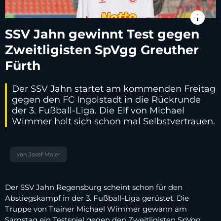
info
SSV Jahn gewinnt Test gegen
Zweitligisten SpVgg Greuther
Fürth
Der SSV Jahn startet am kommenden Freitag
gegen den FC Ingolstadt in die Rückrunde
der 3. Fußball-Liga. Die Elf von Michael
Wimmer holt sich schon mal Selbstvertrauen.
von Josef Maier
Der SSV Jahn Regensburg scheint schon für den
Abstiegskampf in der 3. Fußball-Liga gerüstet. Die
Truppe von Trainer Michael Wimmer gewann am
Samstag ein Testspiel gegen den Zweitligisten SpVgg