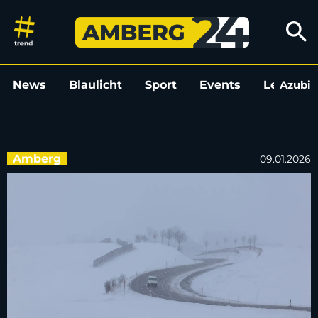
Wetterdienst warnt: Schnee un
search
News
Blaulicht
Sport
Events
Leo
Azubi
L
Amberg
09.01.2026