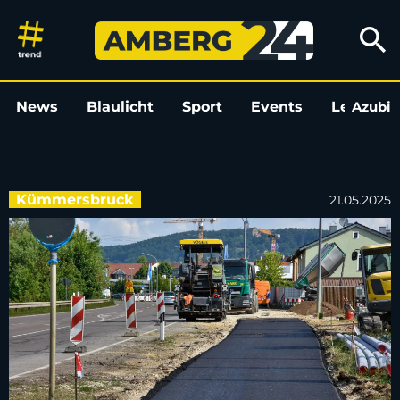
Teil des Geh- und Radwegs in
search
News
Blaulicht
Sport
Events
Leo
Azubi
L
Kümmersbruck
21.05.2025