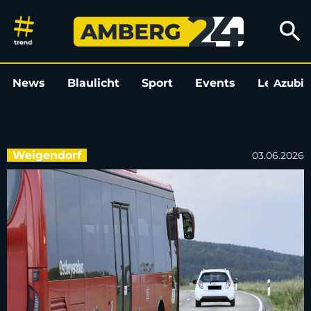
Sperrung der AS 38 in Oed: Ei
search
News
Blaulicht
Sport
Events
Leo
Azubi
L
Weigendorf
03.06.2026