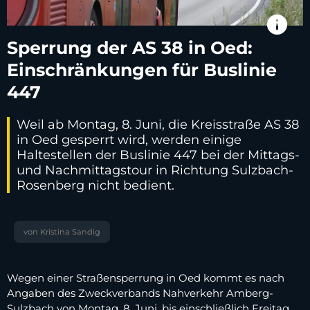
info
Sperrung der AS 38 in Oed:
Einschränkungen für Buslinie
447
Weil ab Montag, 8. Juni, die Kreisstraße AS 38
in Oed gesperrt wird, werden einige
Haltestellen der Buslinie 447 bei der Mittags-
und Nachmittagstour in Richtung Sulzbach-
Rosenberg nicht bedient.
von Kristina Sandig
Wegen einer Straßensperrung in Oed kommt es nach
Angaben des Zweckverbands Nahverkehr Amberg-
Sulzbach von Montag, 8. Juni, bis einschließlich Freitag,