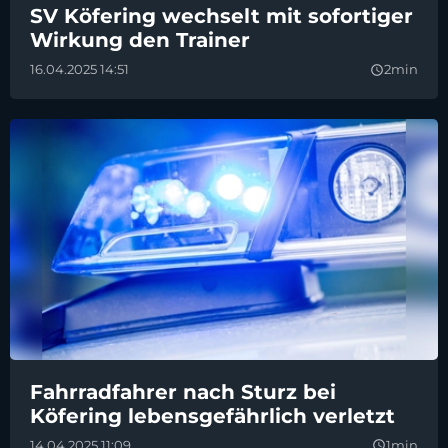
SV Köfering wechselt mit sofortiger
Wirkung den Trainer
16.04.2025 14:51
2min
query_builder
Fahrradfahrer nach Sturz bei
Köfering lebensgefährlich verletzt
14.04.2025 11:09
1min
query_builder