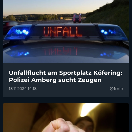
Unfallflucht am Sportplatz Köfering:
Polizei Amberg sucht Zeugen
18.11.2024 14:18
1min
query_builder