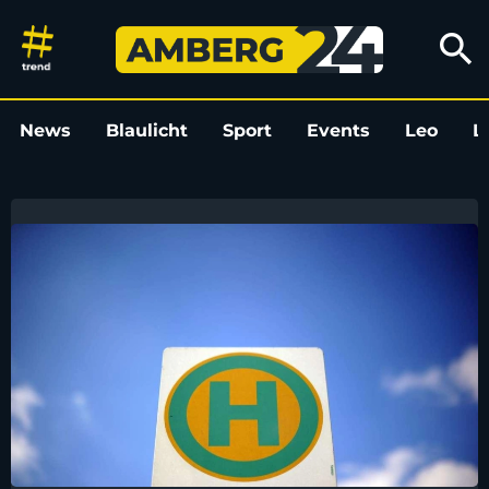
Amberg24
search
News
Blaulicht
Sport
Events
Leo
L