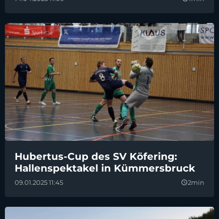
Hubertus-Cup des SV Köfering:
Hallenspektakel in Kümmersbruck
09.01.2025 11:45
2min
query_builder