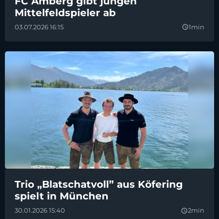
FC Amberg gibt jungen
Mittelfeldspieler ab
03.07.2026 16:15
1min
query_builder
Trio „Blatschatvoll” aus Köfering
spielt in München
30.01.2026 15:40
2min
query_builder