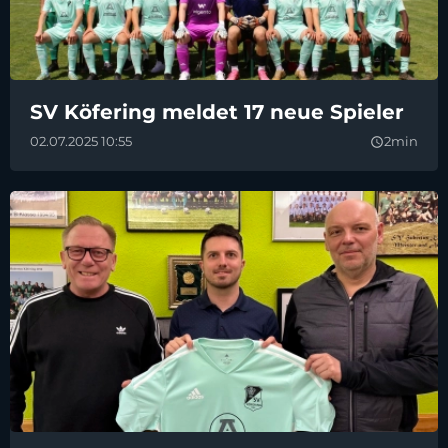
SV Köfering meldet 17 neue Spieler
02.07.2025 10:55
2min
query_builder