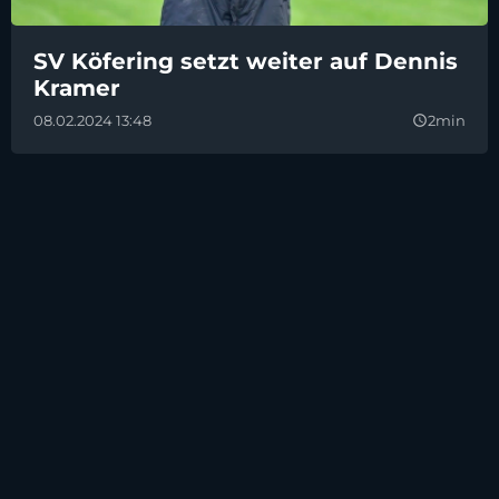
SV Köfering setzt weiter auf Dennis
Kramer
08.02.2024 13:48
2min
query_builder