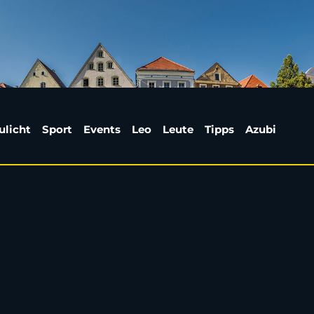
rz bei Köfering lebens
ulicht
Sport
Events
Leo
Leute
Tipps
Azubi