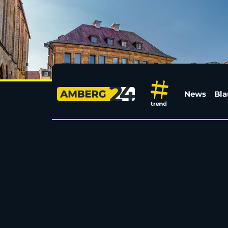
Wassersport um Amberg
News
Bla