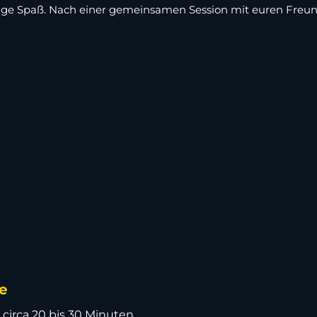
enge Spaß. Nach einer gemeinsamen Session mit euren Freun
e
 circa 20 bis 30 Minuten