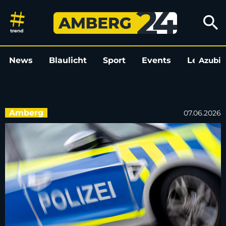
Unfallflucht auf Amberger Kli
search
News
Blaulicht
Sport
Events
Leo
Azubi
L
Amberg
07.06.2026