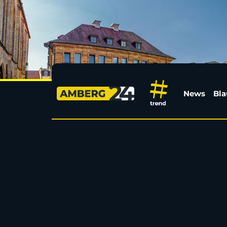
Unbekannter zerkratz
News
Bla