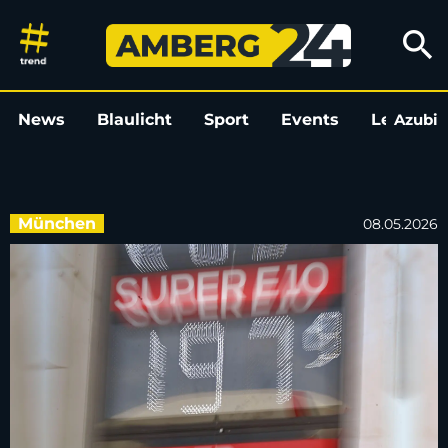
Spritpreise fallen auf tiefsten
search
News
Blaulicht
Sport
Events
Leo
Azubi
L
München
08.05.2026