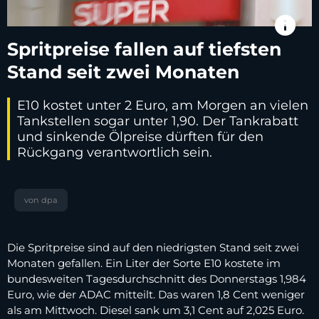
info
Spritpreise fallen auf tiefsten
Stand seit zwei Monaten
E10 kostet unter 2 Euro, am Morgen an vielen
Tankstellen sogar unter 1,90. Der Tankrabatt
und sinkende Ölpreise dürften für den
Rückgang verantwortlich sein.
von dpa
Die Spritpreise sind auf den niedrigsten Stand seit zwei
Monaten gefallen. Ein Liter der Sorte E10 kostete im
bundesweiten Tagesdurchschnitt des Donnerstags 1,984
Euro, wie der ADAC mitteilt. Das waren 1,8 Cent weniger
als am Mittwoch. Diesel sank um 3,1 Cent auf 2,025 Euro.