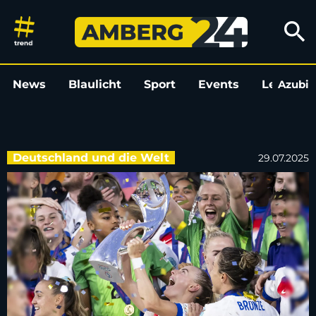
Podcast-Fazit zur EM 2025: Ü
search
News
Blaulicht
Sport
Events
Leo
Azubi
L
Deutschland und die Welt
29.07.2025