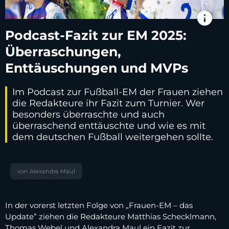
info
Podcast-Fazit zur EM 2025:
Überraschungen,
Enttäuschungen und MVPs
Im Podcast zur Fußball-EM der Frauen ziehen
die Redakteure ihr Fazit zum Turnier. Wer
besonders überraschte und auch
überraschend enttäuschte und wie es mit
dem deutschen Fußball weitergehen sollte.
von Alexandra Maul
In der vorerst letzten Folge von „Frauen-EM – das
Update” ziehen die Redakteure Matthias Schecklmann,
Thomas Webel und Alexandra Maul ein Fazit zur