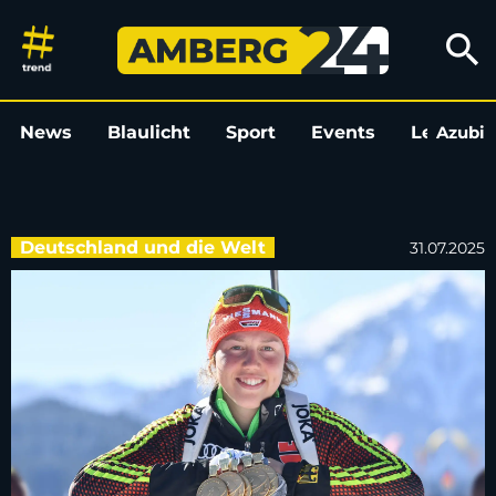
Seilpartnerin: Laura wurde vo
search
News
Blaulicht
Sport
Events
Leo
Azubi
L
Deutschland und die Welt
31.07.2025