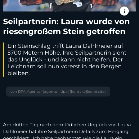
info
Seilpartnerin: Laura wurde von
riesengroßem Stein getroffen
Ein Steinschlag trifft Laura Dahlmeier auf
5700 Metern Höhe. Ihre Seilpartnerin sieht
das Unglück - und kann nicht helfen. Der
Leichnam soll nun vorerst in den Bergen
bleiben.
von DPA, Agentur [agentur_dpa] (kontakt@onetz.de)
Am dritten Tag nach dem tödlichen Unglück von Laura
Dahlmeier hat ihre Seilpartnerin Details zum Hergang
geschildert. „Ich habe beobachtet, wie die Laura ein