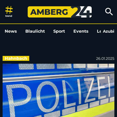
Pedelec-Fahrer übersieht klei
search
News
Blaulicht
Sport
Events
Leo
Azubi
L
Hahnbach
26.01.2025