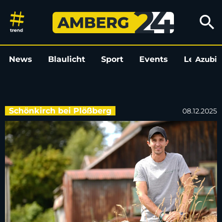
Hofwoche in Schönkirch bei „
search
News
Blaulicht
Sport
Events
Leo
Azubi
L
Schönkirch bei Plößberg
08.12.2025