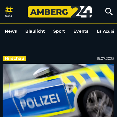
Gefährliche Körperverletzung 
search
News
Blaulicht
Sport
Events
Leo
Azubi
L
Hirschau
15.07.2025