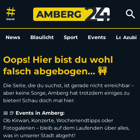
Oops! Hier bist du wohl falsch
search
News
Blaulicht
Sport
Events
Leo
Azubi
L
Oops! Hier bist du wohl
falsch abgebogen... 🚧
Die Seite, die du suchst, ist gerade nicht erreichbar –
aber keine Sorge, Amberg hat trotzdem einiges zu
bieten! Schau doch mal hier:
📅 🍺
Events in Amberg:
Ob Kirwan, Konzerte, Wochenendtipps oder
Fotogalerien – bleib auf dem Laufenden über alles,
was in unserer Stadt abgeht!