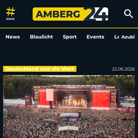
Frau stirbt auf Hurricane-Fest
search
News
Blaulicht
Sport
Events
Leo
Azubi
L
Deutschland und die Welt
22.06.2026