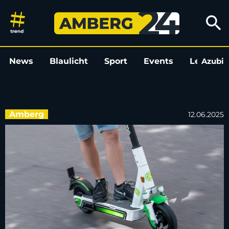
E-Scooter am Amberger Bahnh
search
News
Blaulicht
Sport
Events
Leo
Azubi
L
Amberg
12.06.2025