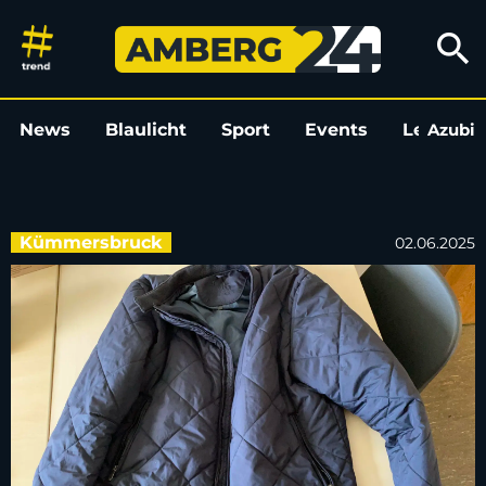
Diebstahl auf Kirwa in Kümmer
search
News
Blaulicht
Sport
Events
Leo
Azubi
L
Kümmersbruck
02.06.2025