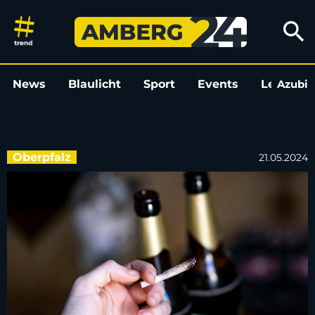
Alkohol vs. Cannabis – was ist
search
News
Blaulicht
Sport
Events
Leo
Azubi
L
Oberpfalz
21.05.2024