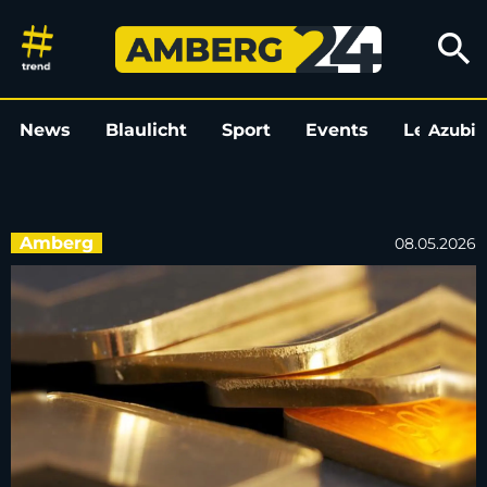
17-Jähriger verkauft in Amberg
search
News
Blaulicht
Sport
Events
Leo
Azubi
L
Amberg
08.05.2026