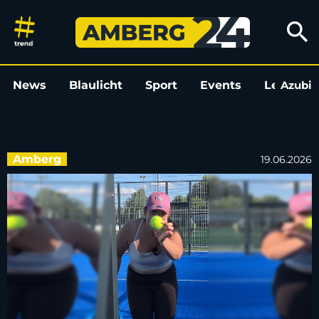
Wir spielen Padel-Tennis: Ein 
search
News
Blaulicht
Sport
Events
Leo
Azubi
L
Amberg
19.06.2026