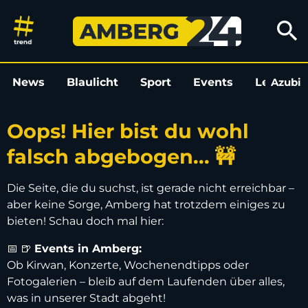
Oops! Hier bist du wohl falsch
search
News
Blaulicht
Sport
Events
Leo
Azubi
L
Oops! Hier bist du wohl
falsch abgebogen... 🚧
Die Seite, die du suchst, ist gerade nicht erreichbar –
aber keine Sorge, Amberg hat trotzdem einiges zu
bieten! Schau doch mal hier:
📅 🍺
Events in Amberg:
Ob Kirwan, Konzerte, Wochenendtipps oder
Fotogalerien – bleib auf dem Laufenden über alles,
was in unserer Stadt abgeht!