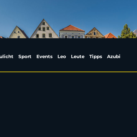
of: Ab 11. August wer
ulicht
Sport
Events
Leo
Leute
Tipps
Azubi