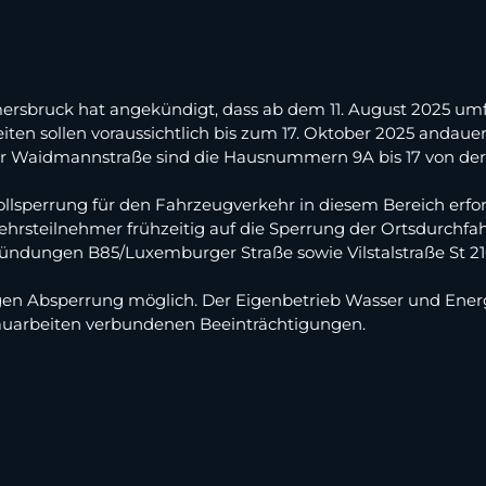
rsbruck hat angekündigt, dass ab dem 11. August 2025 umf
ten sollen voraussichtlich bis zum 17. Oktober 2025 andauern
er Waidmannstraße sind die Hausnummern 9A bis 17 von d
Vollsperrung für den Fahrzeugverkehr in diesem Bereich erf
ehrsteilnehmer frühzeitig auf die Sperrung der Ortsdurchf
ndungen B85/Luxemburger Straße sowie Vilstalstraße St 21
iligen Absperrung möglich. Der Eigenbetrieb Wasser und Ener
auarbeiten verbundenen Beeinträchtigungen.