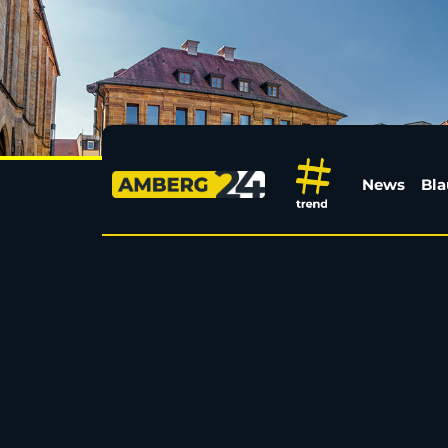
Vollsperrung in Penkh
News
Bla