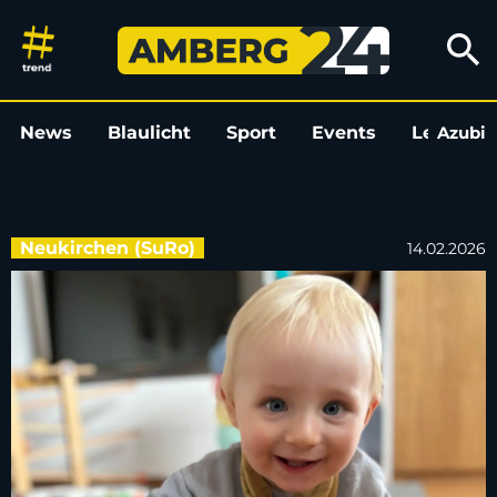
Registrierungsaktion in Neuk
search
News
Blaulicht
Sport
Events
Leo
Azubi
L
Neukirchen (SuRo)
14.02.2026