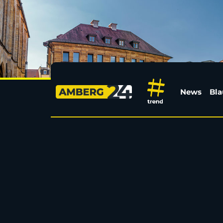
Polizei stoppt E-Scoo
News
Bla