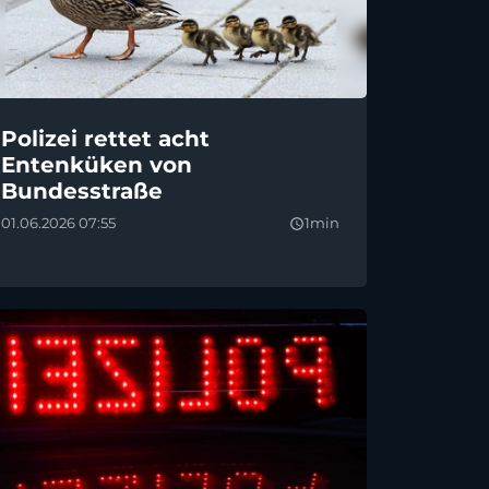
Polizei rettet acht
Entenküken von
Bundesstraße
01.06.2026 07:55
1min
query_builder