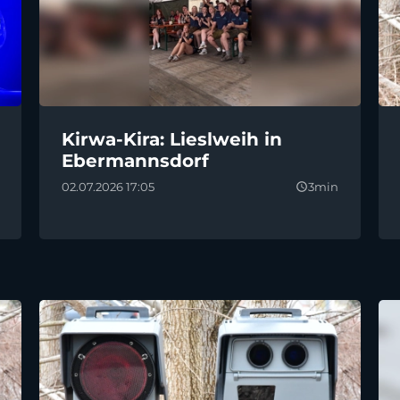
Kirwa-Kira: Lieslweih in
Ebermannsdorf
02.07.2026 17:05
3min
query_builder