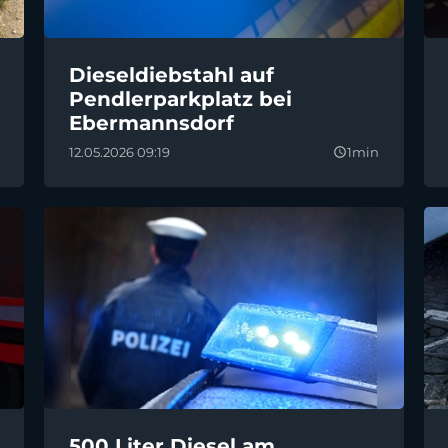
Dieseldiebstahl auf
Pendlerparkplatz bei
Ebermannsdorf
12.05.2026 09:19
1min
query_builder
500 Liter Diesel am