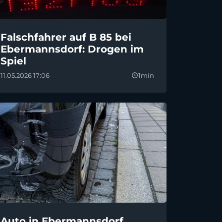
Falschfahrer auf B 85 bei
Ebermannsdorf: Drogen im
Spiel
11.05.2026 17:06
1min
query_builder
Auto in Ebermannsdorf