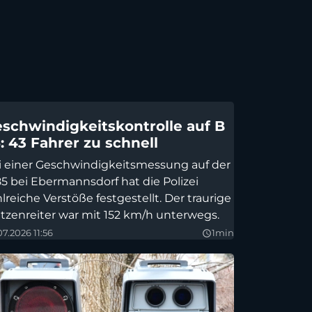
schwindigkeitskontrolle auf B
: 43 Fahrer zu schnell
i einer Geschwindigkeitsmessung auf der
85 bei Ebermannsdorf hat die Polizei
lreiche Verstöße festgestellt. Der traurige
itzenreiter war mit 152 km/h unterwegs.
07.2026 11:56
1min
query_builder