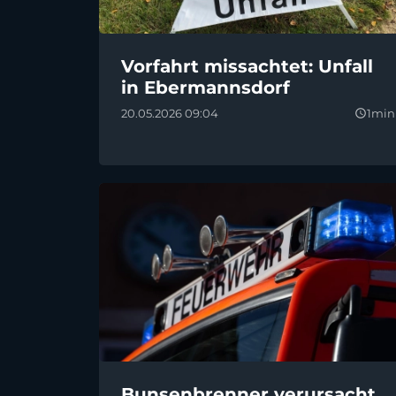
Vorfahrt missachtet: Unfall
in Ebermannsdorf
20.05.2026 09:04
1min
query_builder
Bunsenbrenner verursacht