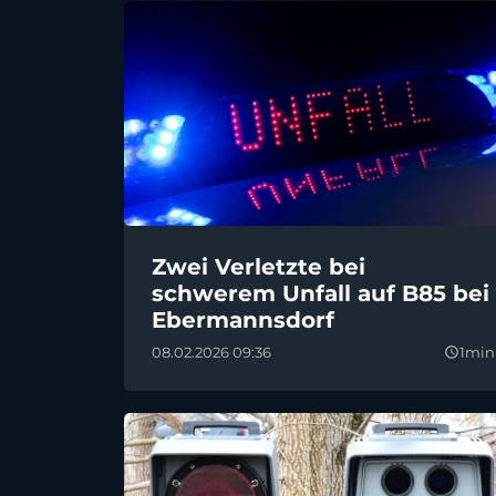
Zwei Verletzte bei
schwerem Unfall auf B85 bei
Ebermannsdorf
08.02.2026 09:36
1min
query_builder