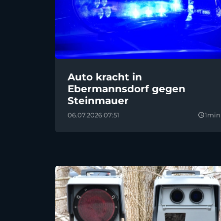
Auto kracht in
Ebermannsdorf gegen
Steinmauer
06.07.2026 07:51
1min
query_builder