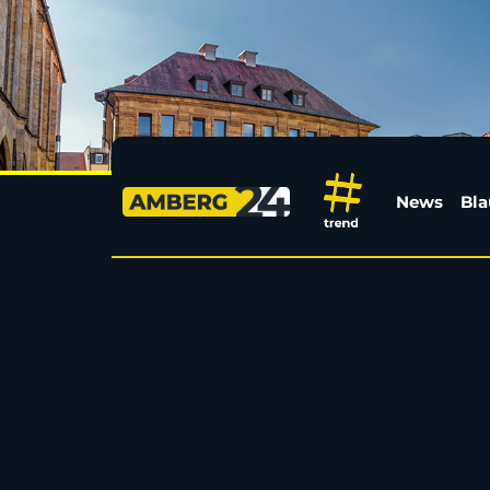
Amberg24
News
Bla