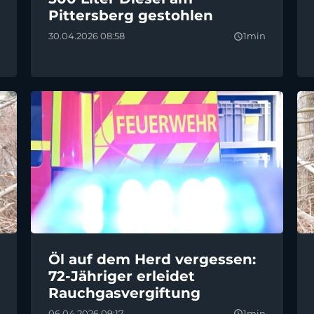
Pittersberg gestohlen
30.04.2026 08:58
1min
query_builder
Öl auf dem Herd vergessen:
72-Jähriger erleidet
Rauchgasvergiftung
06.04.2026 09:17
1min
query_builder