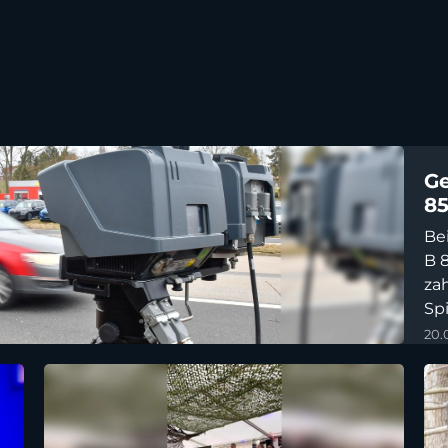
Ge
85
Be
B 
zah
Sp
20.