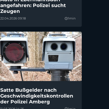
angefahren: Polizei sucht
Zeugen
22.04.2026 09:18
1min
query_builder
Satte Bußgelder nach
Geschwindigkeitskontrollen
der Polizei Amberg
11.03.2026 14:25
1min
query_builder