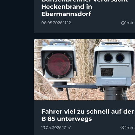
Heckenbrand in
Ebermannsdorf
06.05.2026 11:12
1min
query_builder
Fahrer viel zu schnell auf der
B 85 unterwegs
13.04.2026 10:41
2min
query_builder