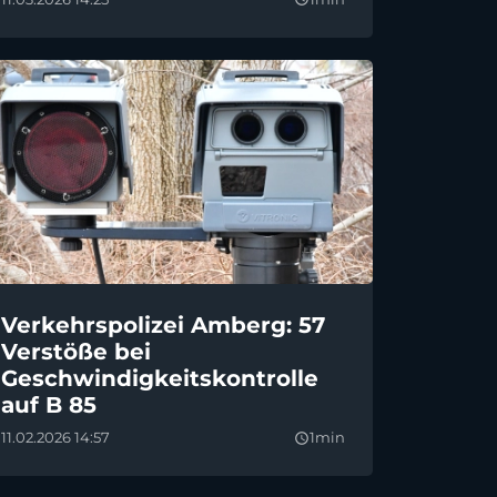
Verkehrspolizei Amberg: 57
Verstöße bei
Geschwindigkeitskontrolle
auf B 85
11.02.2026 14:57
1min
query_builder