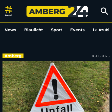
Motorradfahrer bei Unfall in 
search
News
Blaulicht
Sport
Events
Leo
Azubi
L
Amberg
18.05.2025