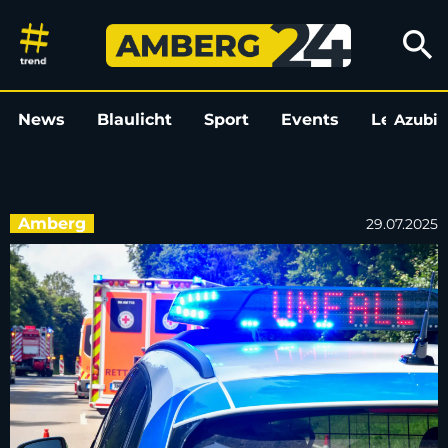
Mopedfahrer bei Unfall in Ambe
search
News
Blaulicht
Sport
Events
Leo
Azubi
L
Amberg
29.07.2025