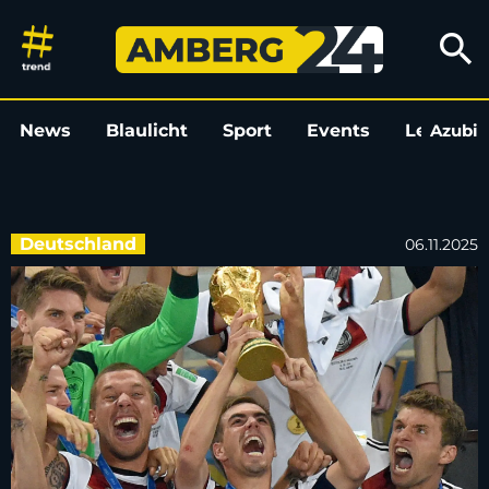
Lahm, Nowitzki und Riesch dab
search
News
Blaulicht
Sport
Events
Leo
Azubi
L
Deutschland
06.11.2025