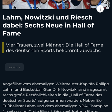
info
Lahm, Nowitzki und Riesch
dabei: Sechs Neue in Hall of
Fame
Vier Frauen, zwei Männer: Die Hall of Fame
des deutschen Sports bekommt Zuwachs.
von dpa
Angeführt vom ehemaligen Weltmeister-Kapitän Philipp
Lahm und Basketball-Star Dirk Nowitzki sind insgesamt
sechs große Persönlichkeiten in die „Hall of Fame des
deutschen Sports“ aufgenommen worden. Neben Ex-
Fußballstar Lahm und dem ehemaligen NBA-Champion
Nowitzki sind Greta Blunck (Hockey), Kathrin Boron