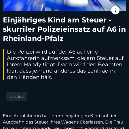
info
Einjähriges Kind am Steuer -
skurriler Polizeieinsatz auf A6 in
Rheinland-Pfalz
Die Polizei wird auf der A6 auf eine
Autofahrerin aufmerksam, die am Steuer auf
ihrem Handy tippt. Dann wird den Beamten
klar, dass jemand anderes das Lenkrad in
den Händen hält.
von dpa
Eine Autofahrerin hat ihrem einjährigen Kind auf der
Autobahn das Steuer ihres Wagens überlassen. Die Frau
habe auf ihrem Handy herumgetippt, während das Kind