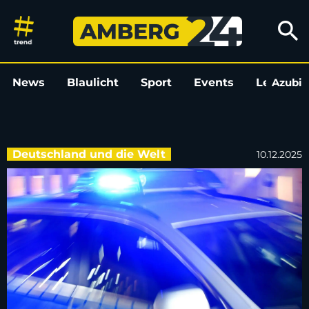
Einjähriges Kind am Steuer - sk
search
News
Blaulicht
Sport
Events
Leo
Azubi
L
Deutschland und die Welt
10.12.2025