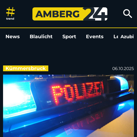
Drei Männer greifen 31-Jähri
search
News
Blaulicht
Sport
Events
Leo
Azubi
L
Kümmersbruck
06.10.2025